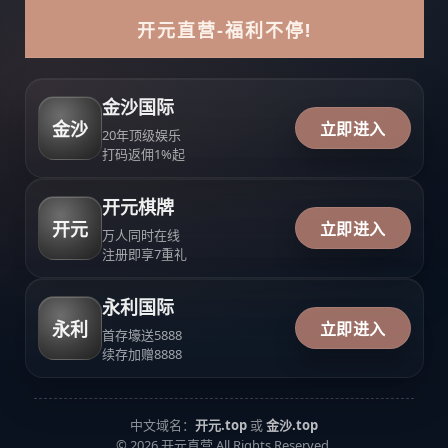
开元直营-福利不停!
金沙国际
金沙
立即进入
20年顶级娱乐
打码返佣1%起
开元棋牌
开元
立即进入
万人同时在线
注册即享7重礼
永利国际
永利
立即进入
首存壕送5888
续存加赠8888
中文域名：
开元.top
或
金沙.top
© 2026 开元直营 All Rights Reserved.